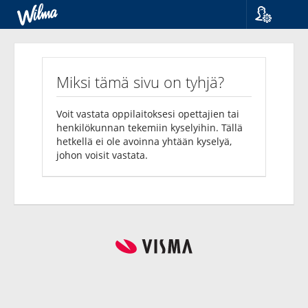
Kieli
Kyselyt
Suomi
Svenska
Miksi tämä sivu on tyhjä?
English
Voit vastata oppilaitoksesi opettajien tai
henkilökunnan tekemiin kyselyihin. Tällä
hetkellä ei ole avoinna yhtään kyselyä,
johon voisit vastata.