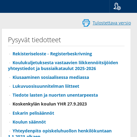
Kieli
Suomi
Tulostettava versio
Svenska
English
Pysyvät tiedotteet
Rekisteriseloste - Registerbeskrivning
Koulukuljetuksesta vastaavien liikkennöitsijöiden
yhteystiedot ja bussiaikataulut 2025-2026
Kiusaaminen sosiaalisessa mediassa
Lukuvuosisuunnitelman liitteet
Tiedote lasten ja nuorten unentarpeesta
Koskenkylän koulun YHR 27.9.2023
Eskarin pelisäännöt
Koulun säännöt
Yhteydenpito opiskeluhuollon henkilökuntaan
1.1.2023 alkaen