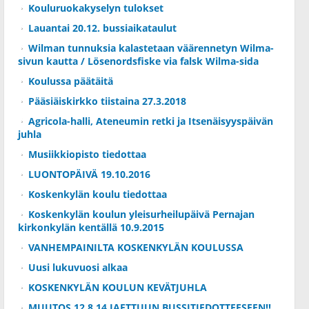
Kouluruokakyselyn tulokset
Lauantai 20.12. bussiaikataulut
Wilman tunnuksia kalastetaan väärennetyn Wilma-
sivun kautta / Lösenordsfiske via falsk Wilma-sida
Koulussa päätäitä
Pääsiäiskirkko tiistaina 27.3.2018
Agricola-halli, Ateneumin retki ja Itsenäisyyspäivän
juhla
Musiikkiopisto tiedottaa
LUONTOPÄIVÄ 19.10.2016
Koskenkylän koulu tiedottaa
Koskenkylän koulun yleisurheilupäivä Pernajan
kirkonkylän kentällä 10.9.2015
VANHEMPAINILTA KOSKENKYLÄN KOULUSSA
Uusi lukuvuosi alkaa
KOSKENKYLÄN KOULUN KEVÄTJUHLA
MUUTOS 12.8.14 JAETTUUN BUSSITIEDOTTEESEEN!!