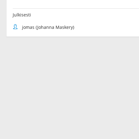
Julkisesti
jomas (Johanna Maskery)