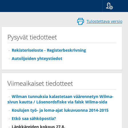
Kieli
Suomi
Tulostettava versio
Svenska
English
Pysyvät tiedotteet
Rekisteriseloste - Registerbeskrivning
Autolijoiden yhteystiedot
Viimeaikaiset tiedotteet
Wilman tunnuksia kalastetaan väärennetyn Wilma-
sivun kautta / Lösenordsfiske via falsk Wilma-sida
Koulujen työ- ja loma-ajat lukuvuonna 2014-2015
Etkö saa sähköpostia?
Länkkäreiden kokous 27.8.