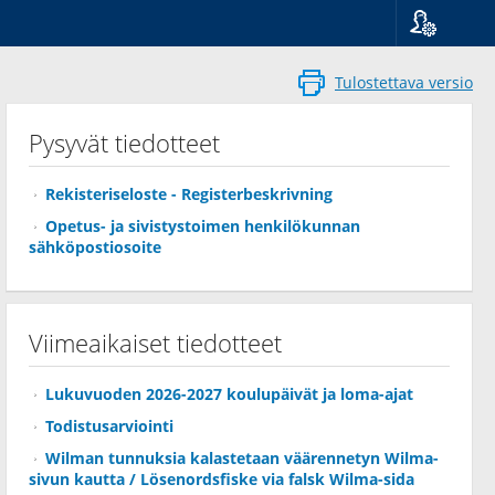
Kieli
Suomi
Tulostettava versio
Svenska
English
Pysyvät tiedotteet
Rekisteriseloste - Registerbeskrivning
Opetus- ja sivistystoimen henkilökunnan
sähköpostiosoite
Viimeaikaiset tiedotteet
Lukuvuoden 2026-2027 koulupäivät ja loma-ajat
Todistusarviointi
Wilman tunnuksia kalastetaan väärennetyn Wilma-
sivun kautta / Lösenordsfiske via falsk Wilma-sida