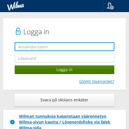
Språk
Suomi
Svenska
Logga in
English
Glömt lösenordet?
Svara på skolans enkäter
Wilman tunnuksia kalastetaan väärennetyn
Wilma-sivun kautta / Lösenordsfiske via falsk
Wilma-sida