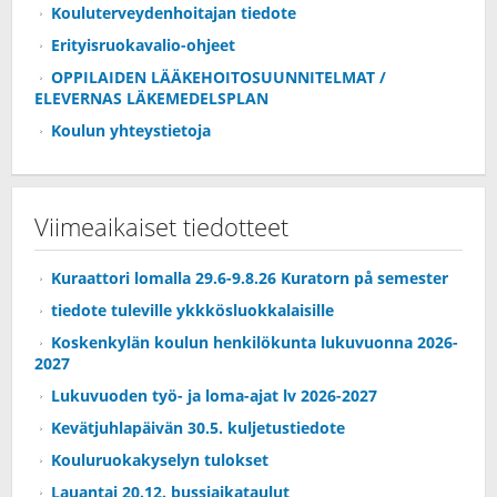
Kouluterveydenhoitajan tiedote
Erityisruokavalio-ohjeet
OPPILAIDEN LÄÄKEHOITOSUUNNITELMAT /
ELEVERNAS LÄKEMEDELSPLAN
Koulun yhteystietoja
Viimeaikaiset tiedotteet
Kuraattori lomalla 29.6-9.8.26 Kuratorn på semester
tiedote tuleville ykkkösluokkalaisille
Koskenkylän koulun henkilökunta lukuvuonna 2026-
2027
Lukuvuoden työ- ja loma-ajat lv 2026-2027
Kevätjuhlapäivän 30.5. kuljetustiedote
Kouluruokakyselyn tulokset
Lauantai 20.12. bussiaikataulut