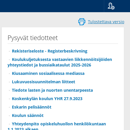
Kieli
Suomi
Tulostettava versio
Svenska
English
Pysyvät tiedotteet
Rekisteriseloste - Registerbeskrivning
Koulukuljetuksesta vastaavien liikkennöitsijöiden
yhteystiedot ja bussiaikataulut 2025-2026
Kiusaaminen sosiaalisessa mediassa
Lukuvuosisuunnitelman liitteet
Tiedote lasten ja nuorten unentarpeesta
Koskenkylän koulun YHR 27.9.2023
Eskarin pelisäännöt
Koulun säännöt
Yhteydenpito opiskeluhuollon henkilökuntaan
1.1.2023 alkaen