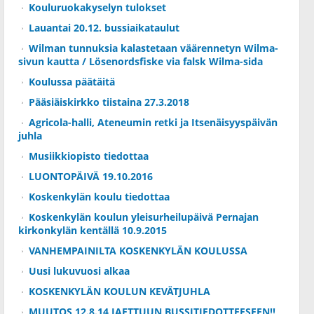
Kouluruokakyselyn tulokset
Lauantai 20.12. bussiaikataulut
Wilman tunnuksia kalastetaan väärennetyn Wilma-
sivun kautta / Lösenordsfiske via falsk Wilma-sida
Koulussa päätäitä
Pääsiäiskirkko tiistaina 27.3.2018
Agricola-halli, Ateneumin retki ja Itsenäisyyspäivän
juhla
Musiikkiopisto tiedottaa
LUONTOPÄIVÄ 19.10.2016
Koskenkylän koulu tiedottaa
Koskenkylän koulun yleisurheilupäivä Pernajan
kirkonkylän kentällä 10.9.2015
VANHEMPAINILTA KOSKENKYLÄN KOULUSSA
Uusi lukuvuosi alkaa
KOSKENKYLÄN KOULUN KEVÄTJUHLA
MUUTOS 12.8.14 JAETTUUN BUSSITIEDOTTEESEEN!!