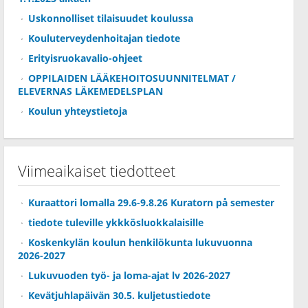
Uskonnolliset tilaisuudet koulussa
Kouluterveydenhoitajan tiedote
Erityisruokavalio-ohjeet
OPPILAIDEN LÄÄKEHOITOSUUNNITELMAT /
ELEVERNAS LÄKEMEDELSPLAN
Koulun yhteystietoja
Viimeaikaiset tiedotteet
Kuraattori lomalla 29.6-9.8.26 Kuratorn på semester
tiedote tuleville ykkkösluokkalaisille
Koskenkylän koulun henkilökunta lukuvuonna
2026-2027
Lukuvuoden työ- ja loma-ajat lv 2026-2027
Kevätjuhlapäivän 30.5. kuljetustiedote