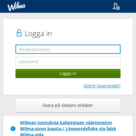
Språk
Suomi
Svenska
Logga in
English
Glömt lösenordet?
Svara på skolans enkäter
Wilman tunnuksia kalastetaan väärennetyn
Wilma-sivun kautta / Lösenordsfiske via falsk
Wilma-sida