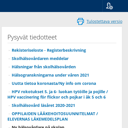
Kieli
Suomi
Tulostettava versio
Svenska
English
Pysyvät tiedotteet
Rekisteriseloste - Registerbeskrivning
Skolhälsovårdaren meddelar
Hälsningar från skolhälsovården
Hälsogranskningarna under våren 2021
Uutta tietoa koronasta/Ny info om corona
HPV rokotukset 5. ja 6- luokan tytöille ja pojille /
HPV vaccinering för flickor och pojkar i åk 5 och 6
Skolhälsovård läsåret 2020-2021
OPPILAIDEN LÄÄKEHOITOSUUNNITELMAT /
ELEVERNAS LÄKEMEDELSPLAN
Ny hälsovårdare på skolan