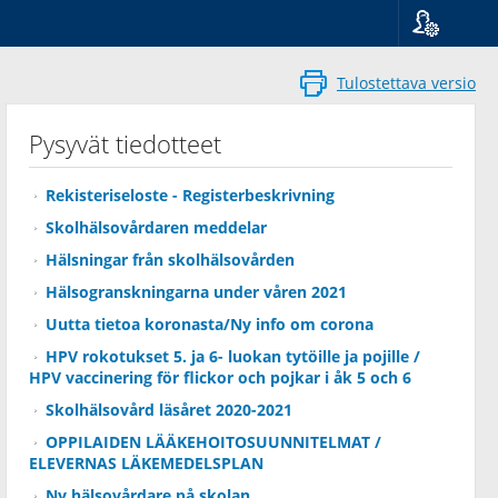
Kieli
Suomi
Tulostettava versio
Svenska
English
Pysyvät tiedotteet
Rekisteriseloste - Registerbeskrivning
Skolhälsovårdaren meddelar
Hälsningar från skolhälsovården
Hälsogranskningarna under våren 2021
Uutta tietoa koronasta/Ny info om corona
HPV rokotukset 5. ja 6- luokan tytöille ja pojille /
HPV vaccinering för flickor och pojkar i åk 5 och 6
Skolhälsovård läsåret 2020-2021
OPPILAIDEN LÄÄKEHOITOSUUNNITELMAT /
ELEVERNAS LÄKEMEDELSPLAN
Ny hälsovårdare på skolan